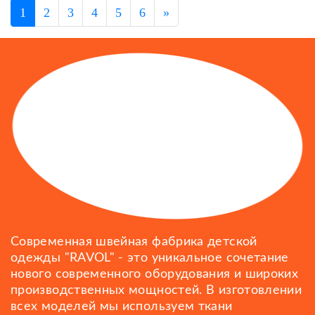
1
2
3
4
5
6
»
Современная швейная фабрика детской
одежды "RAVOL" - это уникальное сочетание
нового современного оборудования и широких
производственных мощностей. В изготовлении
всех моделей мы используем ткани