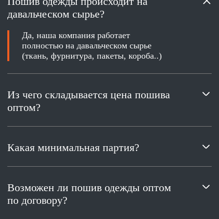
Пошив одежды происходит на
давальческом сырье?
Да, наша компания работает
полностью на давальческом сырье
(ткань, фурнитура, пакеты, короба..)
Из чего складывается цена пошива
оптом?
Цена рассчитывается согласно
технологическому процессу,
Какая минимальная партия?
количеству изделий в партии.
Верхняя одежда от 1000 шт. на модель,
школьная форма от 500 ед. на модель,
Возможен ли пошив одежды оптом
военная форма от 2000 ед. на модель.
по договору?
Любой заказ обсуждается
индивидуально.