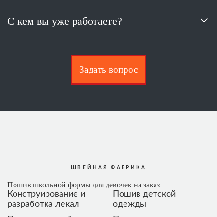
Наша компания ООО «Равол» работает
по договору, который заключается с
С кем вы уже работаете?
каждой компанией индивидуально.
Мы работаем с такими компаниями как
:одежда для детей «CHOUPETTE»,
«KISU», «SILVER SPOON», женская
Задать вопрос
одежда «ZARYA MODY», женское
пальто ООО «Легенда», ООО «БАСК»,
это далеко не полный список наших
заказчиков.
ШВЕЙНАЯ ФАБРИКА
Пошив школьной формы для девочек на заказ
Конструирование и
Пошив детской
разработка лекал
одежды